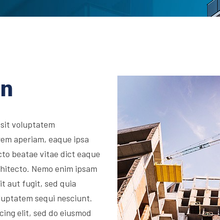
on
 sit voluptatem
rem aperiam, eaque ipsa
ecto beatae vitae dict eaque
architecto. Nemo enim ipsam
t aut fugit, sed quia
luptatem sequi nesciunt.
cing elit, sed do eiusmod