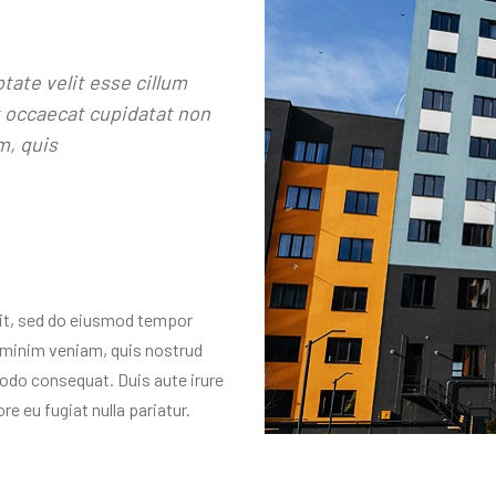
ptate velit esse cillum
nt occaecat cupidatat non
m, quis
lit, sed do eiusmod tempor
d minim veniam, quis nostrud
modo consequat. Duis aute irure
re eu fugiat nulla pariatur.